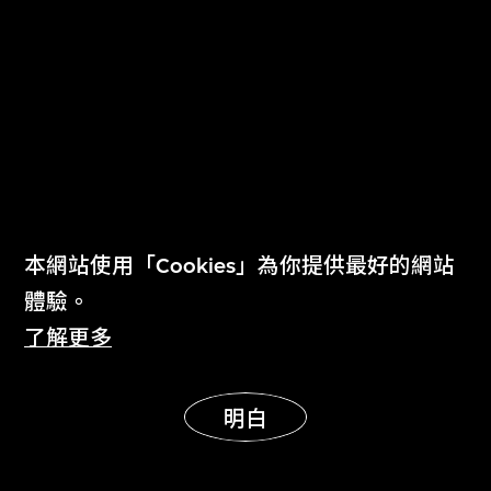
8048 (廣東話)
8048 (英語)
本網站使用「Cookies」為你提供最好的網站
草間彌生
草間彌生
體驗。
外衣
外衣
了解更多
明白
展示更多