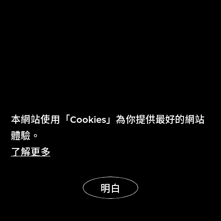
8048 (廣東話)
8048 (英語)
本網站使用「Cookies」為你提供最好的網站
草間彌生
草間彌生
體驗。
外衣
外衣
了解更多
明白
展示更多