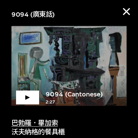
9094 (廣東話)
9094 (Cantonese)
2:27
賞資料庫，收聽策展
巴勃羅．畢加索
沃夫納格的餐具櫃