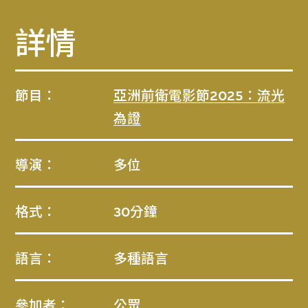
詳情
節目：
亞洲前衛電影節2025：流光
為證
導演：
多位
格式：
30分鐘
語言：
多種語言
參加者：
公眾