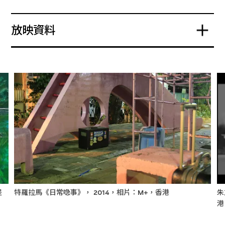
放映資料
提
特羅拉馬《日常喼事》， 2014，相片：M+，香港
朱
港