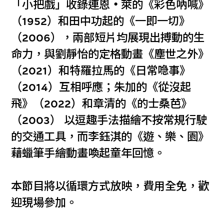
「小把戲」收錄連恩
・
萊的《彩色吶喊》
（1952）和田中功起的《一即一切》
（2006），兩部短片均展現出搏動的生
命力，與劉靜怡的定格動畫《塵世之外》
（2021）和特羅拉馬的《日常喼事》
（2014）互相呼應；朱加的《從沒起
飛》（2022）和章清的《的士桑芭》
（2003） 以逗趣手法描繪不按常規行駛
的交通工具，而李鈺淇的《遊、樂、園》
藉蠟筆手繪動畫喚起童年回憶。
本節目將以循環方式放映，費用全免，歡
迎現場參加。