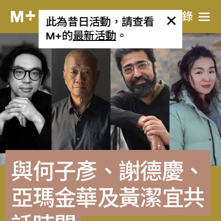
目​錄
此為昔日活動，請查看
M+的
最新活動
。
與何子彥、謝德慶、
亞瑪金華及黃潔宜共