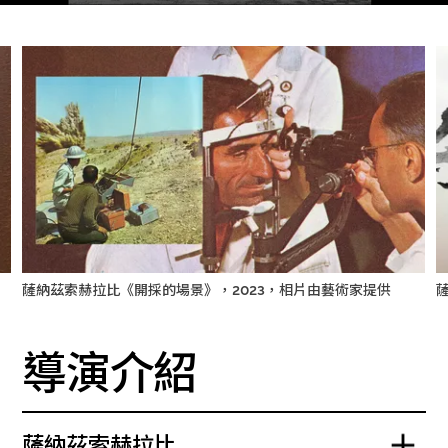
薩納茲索赫拉比《開採的場景》，2023，相片由藝術家提供
導演介紹
薩納茲索赫拉比