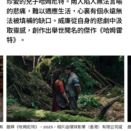
珍愛的兒子哈姆尼特。兩人陷入無法言喻
的悲痛，難以適應生活，心裏有個永遠無
法被填補的缺口。威廉從自身的悲劇中汲
取靈感，創作出舉世聞名的傑作《哈姆雷
特》。
有
趙婷《哈姆尼特》，2025，相片由環球影業（香港）有限公司提