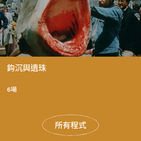
鈎沉與遺珠
6場
所有程式