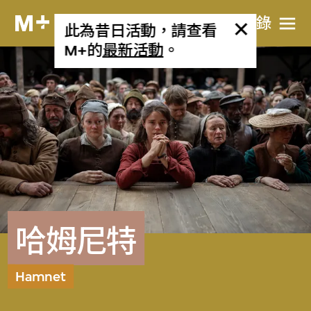
目​錄
此為昔日活動，請查看
M+的
最新活動
。
哈姆尼特
Hamnet