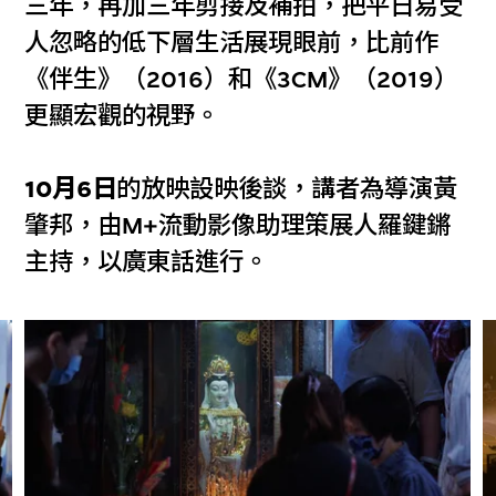
三年，再加三年剪接及補拍，把平日易受
人忽略的低下層生活展現眼前，比前作
《伴生》（2016）和《3CM》（2019）
更顯宏觀的視野。
10月6日
的放映設映後談，講者為導演黃
肇邦，由M+流動影像助理策展人羅鍵鏘
主持，以廣東話進行。