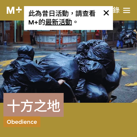
目​錄
此為昔日活動，請查看
M+的
最新活動
。
十方之地
Obedience