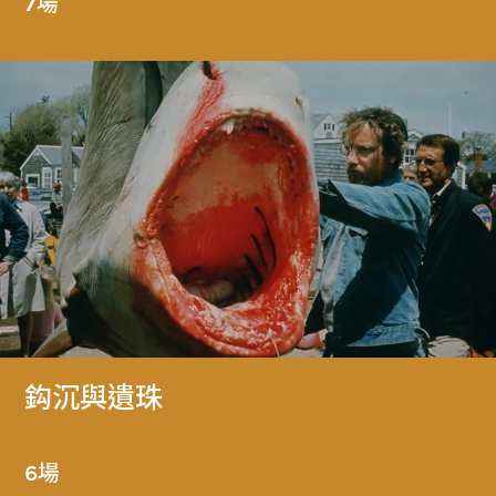
7場
鈎沉與遺珠
6場