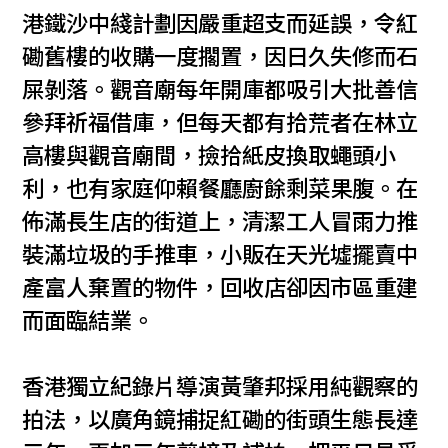
港鐵沙中綫計劃因嚴重超支而延誤，令紅
磡舊樓的收購一度擱置，因日久失修而石
屎剝落。觀音廟每年開庫都吸引大批善信
參拜祈福借庫，但每天都有拾荒者在林立
高樓與觀音廟間，撿拾紙皮換取蠅頭小
利，也有家庭仰賴餐廳廚餘剩菜果腹。在
佈滿長生店的街道上，清潔工人冒雨力推
裝滿垃圾的手推車，小販在天光墟擺賣中
產富人棄置的物件，回收店卻因市區重建
而面臨結業。
香港獨立紀錄片導演黃肇邦採用純觀察的
拍法，以廣角鏡捕捉紅磡的街頭生態長達