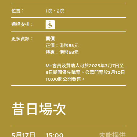
位置：
1院
、
2院
通達安排：
更多資訊：
票價
正價：港幣85元
特惠：港幣68元
M+會員及贊助人可於2025年3月7日至
9日期間優先購票。公眾門票於3月10日
10:00起公開發售。
昔日場次
5月17日
15:00
未能提供