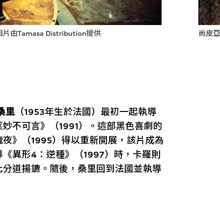
masa Distribution提供
尚皮亞
桑里
（1953年生於法國）最初一起執導
妙不可言》（1991）。這部黑色喜劇的
夜》（1995）得以重新開展，該片成為
《異形4：逆種》（1997）時，卡羅則
此分道揚鑣。隨後，桑里回到法國並執導