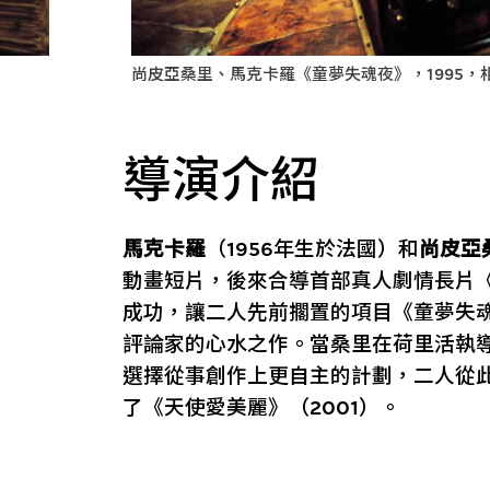
尚皮亞桑里、馬克卡羅《童夢失魂夜》，1995，相片由Ta
導演介紹
馬克卡羅
（1956年生於法國）和
尚皮亞
動畫短片，後來合導首部真人劇情長片《
成功，讓二人先前擱置的項目《童夢失魂
評論家的心水之作。當桑里在荷里活執導
選擇從事創作上更自主的計劃，二人從
了《天使愛美麗》（2001）。