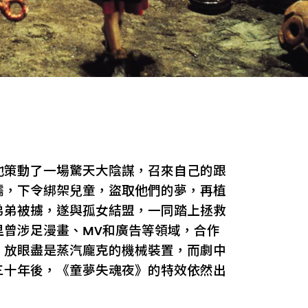
他策動了一場驚天大陰謀，召來自己的跟
儒，下令綁架兒童，盜取他們的夢，再植
弟弟被擄，遂與孤女結盟，一同踏上拯救
里曾涉足漫畫、MV和廣告等領域，合作
，放眼盡是蒸汽龐克的機械裝置，而劇中
三十年後，《童夢失魂夜》的特效依然出