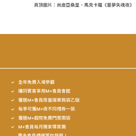
頁頂圖片：尚皮亞桑里、馬克卡羅《童夢失魂夜》，1995，
全年免費入場參觀
攜同賓客享用M+會員會館
獲贈M+會員限量版單肩袋乙個
每季可獲M+夜不同禮券一張
獲贈M+戲院免費門票兩張
M+會員每月獨家導賞團
……
更多會員禮遇
等你發掘！