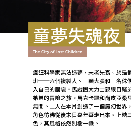
童夢失魂夜
The City of Lost Children
瘋狂科學家無法造夢，未老先衰。於是
班
──
六個複製人、一顆大腦和一名侏
入自己的腦袋。馬戲團大力士親眼目睹
弟弟的冒險之旅。馬克卡羅和尚皮亞桑
無間。二人在本片創造了一個魔幻世界
角色彷彿從後末日嘉年華走出來。上映
色，其風格依然別樹一幟。