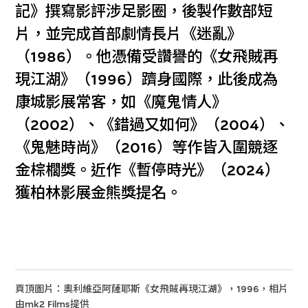
記》撰寫影評涉足影圈，後製作數部短
片，並完成首部劇情長片《迷亂》
（1986）。他憑備受讚譽的《女飛賊再
現江湖》（1996）躋身國際，此後成為
康城影展常客，如《魔鬼情人》
（2002）、《錯過又如何》（2004）、
《鬼魅時尚》（2016）等作皆入圍競逐
金棕櫚獎。近作《暫停時光》（2024）
獲柏林影展金熊獎提名。
頁頂圖片：奧利維亞阿薩耶斯《女飛賊再現江湖》，1996，相片
由mk2 Films提供