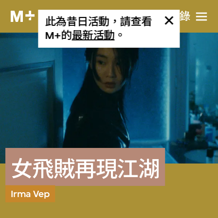
目​錄
此為昔日活動，請查看
M+的
最新活動
。
女飛賊再現江湖
Irma Vep