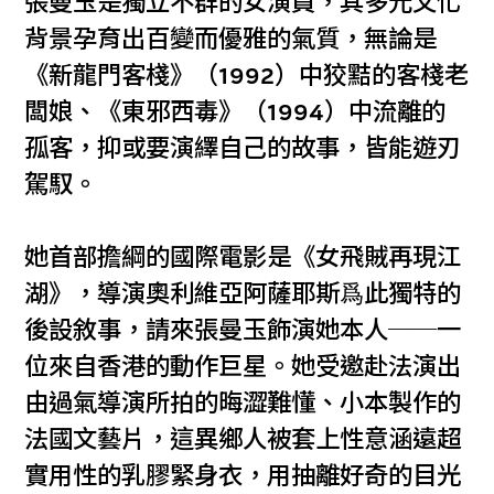
張曼玉是獨立不群的女演員，其多元文化
背景孕育出百變而優雅的氣質，無論是
《新龍門客棧》（1992）中狡黠的客棧老
闆娘、《東邪西毒》（1994）中流離的
孤客，抑或要演繹自己的故事，皆能遊刃
駕馭。
她首部擔綱的國際電影是《女飛賊再現江
湖》，導演奧利維亞阿薩耶斯爲此獨特的
後設敘事，請來張曼玉飾演她本人──一
位來自香港的動作巨星。她受邀赴法演出
由過氣導演所拍的晦澀難懂、小本製作的
法國文藝片，這異鄉人被套上性意涵遠超
實用性的乳膠緊身衣，用抽離好奇的目光