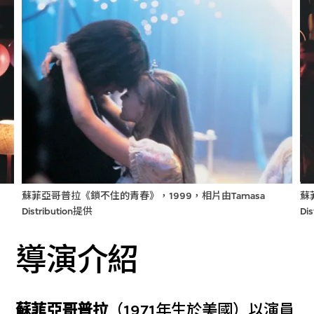
蘇菲亞哥普拉《鎖不住的青春》，1999，相片由Tamasa
蘇
Distribution提供
Di
導演介紹
蘇菲亞哥普拉
（1971年生於美國）以演員