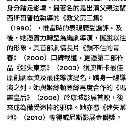
身分踏足影壇，最著名的是出演父親法蘭
西斯哥普拉執導的《教父第三集》
（1990），惟當時的表現廣受譏評。及
後，她憑實力轉型為編劇導演，擺脫以往
的形象。其首部劇情長片《鎖不住的青
春》（2000）口碑載道，更憑第二部作
品《迷失東京》（2003）獲奧斯卡最佳
原創劇本獎及最佳導演提名，躋身一線導
演之列。她與姬絲頓登絲再度合作的《瑪
麗皇后》（2006）於康城影展首映，後
來成為備受追捧的邪典。她亦憑《迷失某
地》（2010）奪得威尼斯影展金獅獎。