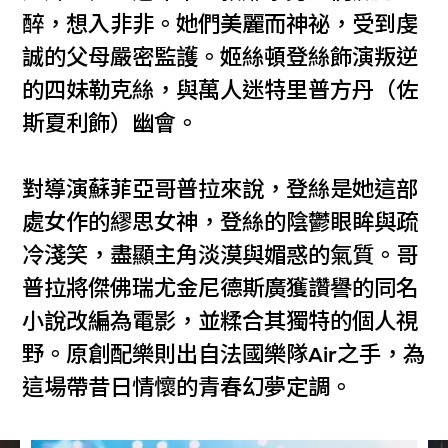
醉，想入非非。她們美麗而神祕，受到虔
誠的父母嚴密監護。姬絲頓登絲飾演叛逆
的四妹勒克絲，與萬人迷特里普方丹（佐
斯夏利飾）幽會。
對導演蘇菲亞哥普拉來說，登絲是她這部
處女作的繆思女神，登絲的陰鬱眼眸與疏
冷淺笑，盡顯主角淡漠與媚惑的氣質。哥
普拉將傑佛瑞尤金尼德斯廣獲讚譽的同名
小說改編為電影，並糅合其獨特的個人視
野。原創配樂則出自法國樂隊Air之手，為
這場帶昔日情懷的青春幻夢定調。