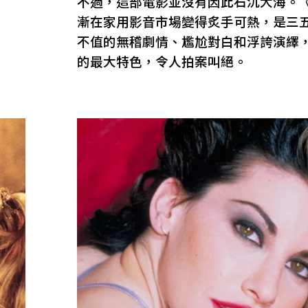
不過，這部電影並沒有因此石沉大海。
漸在家用影音市場變得炙手可熱，是三
不值的無稽劇情、尷尬對白和浮誇演繹，
的最大特色，令人拍案叫絕。