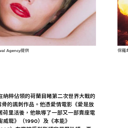
l Agency提供
保羅韋
時在納粹佔領的荷蘭目睹第二次世界大戰的
露骨的諷刺作品。他憑愛情電影《愛是放
移居荷里活後，他執導了一部又一部賣座電
宙威龍》（1990）及《本能》