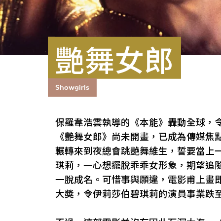
艷舞女郎
Showgirls
保羅韋浩雲執導的《本能》轟動全球，
《艷舞女郎》尚未開畫，已成為傳媒焦
輾轉來到夜總會跳艷舞維生，誓要當上
琪莉，一心想擺脫乖乖女形象，期望追
一脫成名。可惜事與願違，電影甫上畫
大奬，令伊莉莎伯碧琪莉的演員事業跌