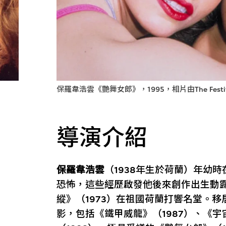
保羅韋浩雲《艷舞女郎》，1995，相片由The Festiva
導演介紹
保羅韋浩雲
（1938年生於荷蘭）年幼
恐怖，這些經歷啟發他後來創作出生動
縱》（1973）在祖國荷蘭打響名堂。
影，包括《鐵甲威龍》（1987）、《宇