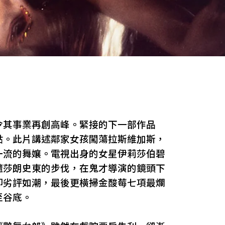
令其事業再創高峰。緊接的下一部作品
點。此片講述鄰家女孩闖蕩拉斯維加斯，
一流的舞孃。電視出身的女星伊莉莎伯碧
隨莎朗史東的步伐，在鬼才導演的鏡頭下
即劣評如潮，最後更橫掃金酸莓七項最爛
至谷底。