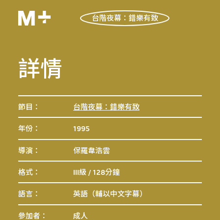
台階夜幕：錯樂有致
詳情
節目：
台階夜幕：錯樂有致
年份：
1995
導演：
保羅韋浩雲
格式：
III級 / 128分鐘
語言：
英語（輔以中文字幕）
參加者：
成人