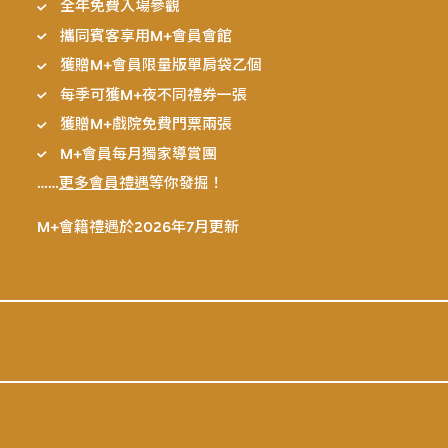
全年免費入場參觀
攜同賓客享用M+會員會館
獲贈M+會員限量版單肩袋乙個
每季可獲M+夜不同禮券一張
獲贈M+戲院免費門票兩張
M+會員每月獨家導賞團
……
更多會員禮遇
等你發掘！
M+會籍禮遇於2026年7月更新