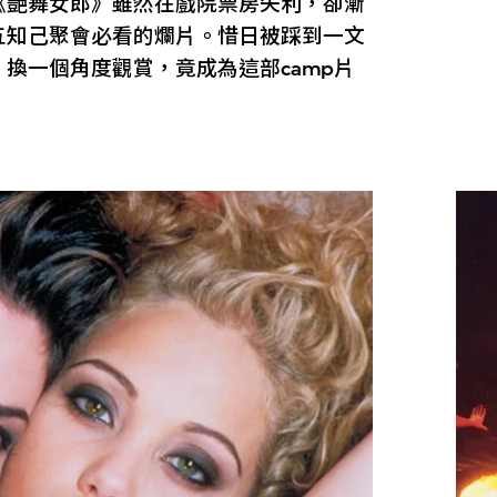
《艷舞女郎》雖然在戲院票房失利，卻漸
五知己聚會必看的爛片。惜日被踩到一文
換一個角度觀賞，竟成為這部camp片