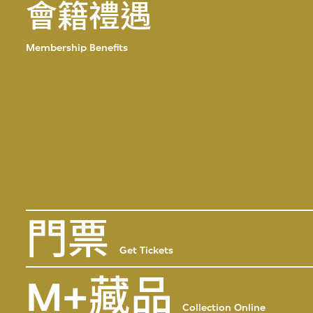
會籍禮遇
Membership Benefits
門票
Get Tickets
M+藏品
Collection Online