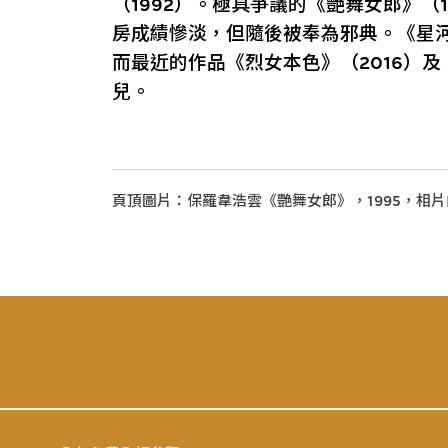
（1992）。極具爭議的《艷舞女郎》（
房成績慘淡，但隨後被奉為邪典。《星河
而最近的作品《烈女本色》（2016）及
兒。
頁頂圖片：保羅韋浩雲《艷舞女郎》，1995，相片由The F