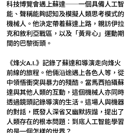
科技博覽會遇上蘇達──一個具備人工智
能、聲稱能夠認知及模擬人類思考模式的
機械人。他決定帶着蘇達上路，親訪伊拉
克和敘利亞戰區，以及「黃背心」運動期
間的巴黎街頭。
《烽火A.I.》記錄了蘇達和導演走向烽火
前線的旅程。他倆沿途遇上各色人等，從
中領悟衝突與暴力的殘酷。當馬西拍攝蘇
達與其他人類的互動，這個機械人亦同時
透過鏡頭記錄導演的生活。這場人與機器
的對話，既發人深省又幽默詼諧，提出了
人類存在的根本問題：到底人工智能學習
的是一個怎樣的世界？