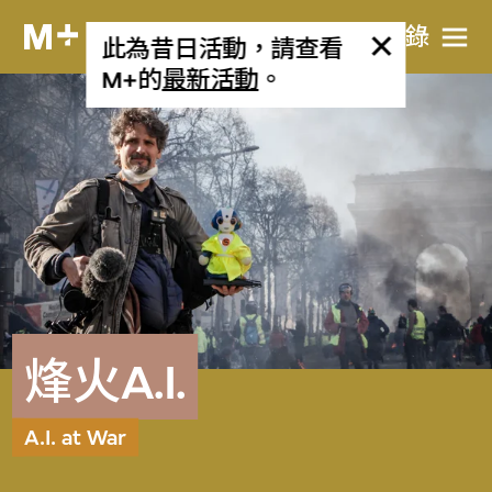
目​錄
此為昔日活動，請查看
M+的
最新活動
。
烽火A.I.
A.I. at War