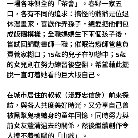
一場各味俱全的「茶會」。春野一家五
口，各有不同的追求：搞怪的爺爺是位退
休漫畫家，喜歡作弄孫子，總愛把他們包
成飯糰模樣；全職媽媽生下兩個孩子後，
嘗試回歸動畫師一職；催眠治療師爸爸負
責養家糊口；15歲的兒子在初戀中；5歲
的女兒則在努力練習後空翻，希望藉此擺
脫一直盯着她看的巨大版自己。
在城市居住的叔叔（淺野忠信飾）前來探
訪，與各人共度美好時光，又分享自己曾
被黑幫鬼魂纏身的童年回憶，同時努力與
前女友釐清過去的關係，然後繼續創作令
人摸不着頭腦的「山歌」。