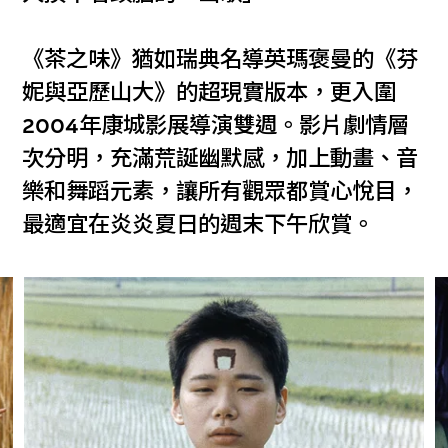
《茶之味》猶如瑞典名導英瑪褒曼的《芬
妮與亞歷山大》的超現實版本，更入圍
2004年康城影展導演雙週。影片劇情層
次分明，充滿荒誕幽默感，加上動畫、音
樂和舞蹈元素，讓所有觀眾都賞心悅目，
最適宜在炎炎夏日的週末下午欣賞。