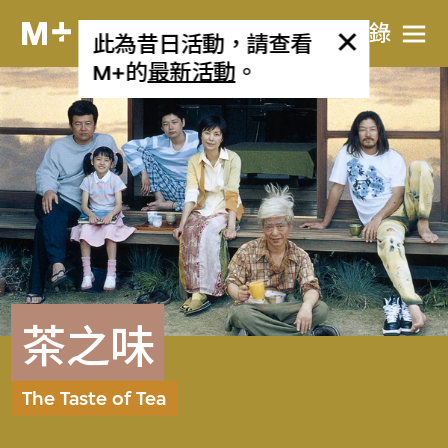
目​錄
此為昔日活動，請查看
M+的
最新活動
。
茶之味
The Taste of Tea