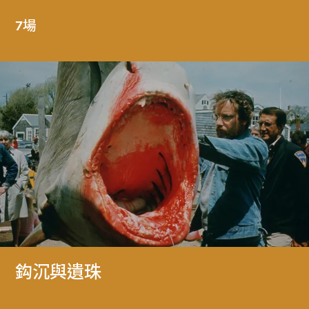
7場
鈎沉與遺珠