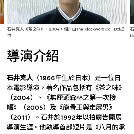
提
石井克人《茶之味》，2004，相片由The Klockworx Co., Ltd提
石
供
L
導演介紹
石井克人
（1966年生於日本）是一位日
本電影導演，著名作品包括有《茶之味》
（2004）、《無厘頭森林之第一次接
觸》（2005）及《龍骨王與走屍男》
（2011）。石井於1992年以拍廣告開展
導演生涯。他執導首部短片是《八月的承