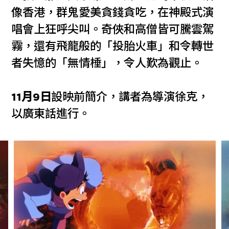
像香港，群鬼愛美貪錢貪吃，在神殿式演
唱會上狂呼尖叫。奇俠和高僧皆可騰雲駕
霧，還有飛龍般的「投胎火車」和令轉世
者失憶的「無情棰」，令人歎為觀止。
11月9日
設映前簡介，講者為導演徐克，
以廣東話進行。