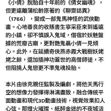
《小倩》脫胎自十年前的《倩女幽魂》，
但更遠離蒲松齡原著的《聊齋誌異》
（1766），變成一部鬼馬神怪的武俠動
畫。心地善良的收賬書生寧采臣來到遙遠
的小鎮，卻不慎誤入鬼域，借宿於妖魅盤
據的荒廢古廟，更對艷鬼聶小倩一見傾
心。此外，在延續奇俠燕赤霞大戰樹妖姥
姥之餘，還加插神功蓋世的高僧師徒，不
但阻撓人鬼戀更不準鬼魂投胎。
本片由徐克親任監製及編劇，將他天馬行
空的想像力發揮得淋漓盡致，融合傳統平
面動畫和現代3D動畫技術，視覺效果扣人
心弦。那燈火璀璨、紙醉金迷的不夜城活