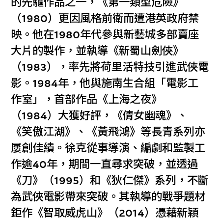
的先驅作品之一，《第一類型危險》
（1980）更因風格前衛而遭港英政府禁
映。他在1980年代參與新藝城多部賣座
大片的製作，並執導《新蜀山劍俠》
（1983），率先將荷里活特技引進武俠電
影。1984年，他與施南生合組「電影工
作室」，首部作品《上海之夜》
（1984）大獲好評，《倩女幽魂》、
《笑傲江湖》、《黃飛鴻》等長青系列亦
屢創佳績。徐克從事導演、編劇和監製工
作逾40年，期間一直尋求突破，並透過
《刀》（1995）和《狄仁傑》系列，不斷
為武俠電影帶來突破。其執導的戰爭題材
鉅作《智取威虎山》（2014）憑藉新穎