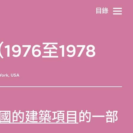
目​錄
76至1978
York, USA
國的建築項目
的一部