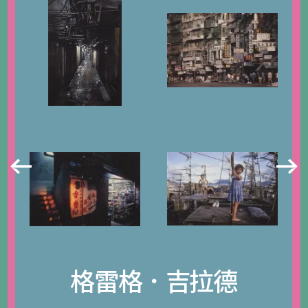
格雷格．吉拉德