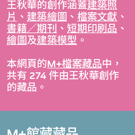
王秋華的創作涵蓋
建築照
片
、
建築繪圖
、
檔案文獻
、
書籍／期刊
、
短期印刷品
、
繪圖
及
建築模型
。
本網頁的
M+檔案藏品
中，
共有 274 件由王秋華創作
的藏品。
M+館藏藏品