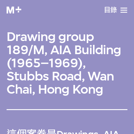
目​錄
Drawing group
189/M, AIA Building
(1965–1969),
Stubbs Road, Wan
Chai, Hong Kong