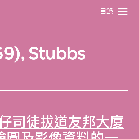
目​錄
69), Stubbs
仔司徒拔道友邦大廈
）繪圖及影像資料
的一