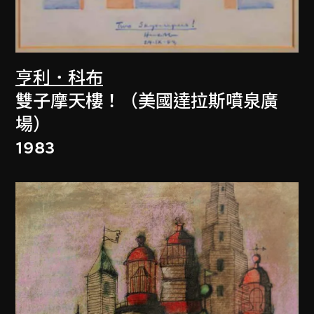
亨利．科布
雙子摩天樓！（美國達拉斯噴泉廣
場）
1983