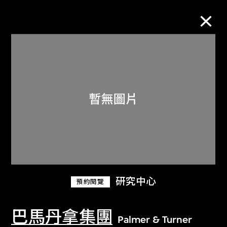
M+藏品
進一步篩選
搜索
關於M+藏品
研究中心
預約閱覽
探索世界頂級的二十及二十一世紀視覺
文化藏品。
巴馬丹拿集團
Palmer & Turner