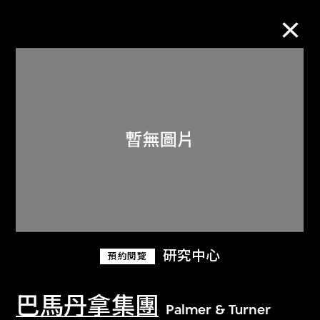
M+藏品
進一步篩選
搜索
關於M+藏品
研究中心
預約閱覽
探索世界頂級的二十及二十一世紀視覺
文化藏品。
巴馬丹拿集團
Palmer & Turner