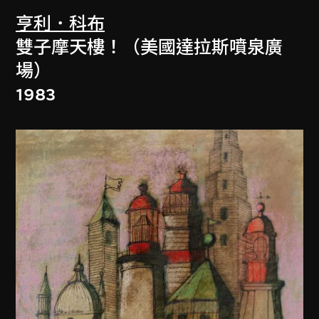
亨利．科布
雙子摩天樓！（美國達拉斯噴泉廣
場）
1983