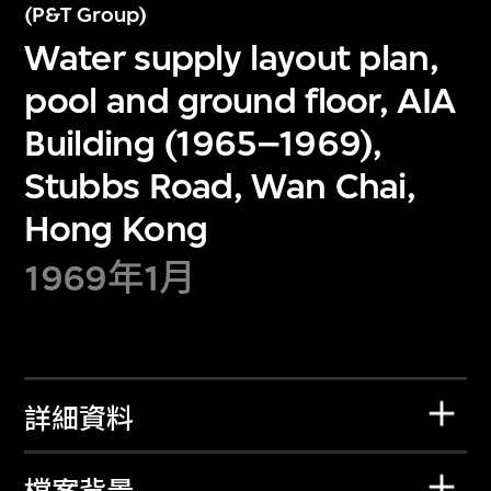
(P&T Group)
Water supply layout plan,
pool and ground floor, AIA
Building (1965–1969),
Stubbs Road, Wan Chai,
Hong Kong
1969年1月
詳細資料