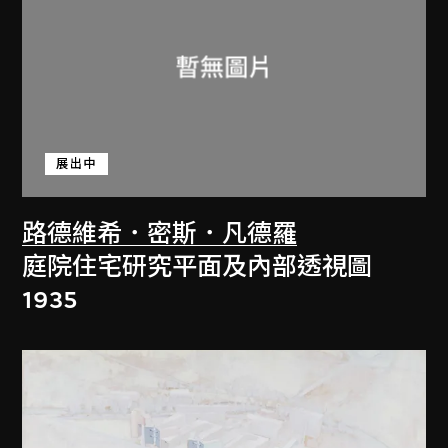
展出中
路德維希．密斯．凡德羅
庭院住宅研究平面及內部透視圖
1935