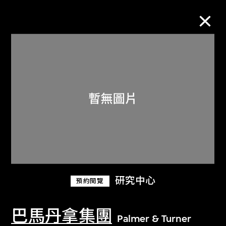
M+藏品
進一步篩選
搜索
關於M+藏品
研究中心
預約閱覽
探索世界頂級的二十及二十一世紀視覺
文化藏品。
巴馬丹拿集團
Palmer & Turner