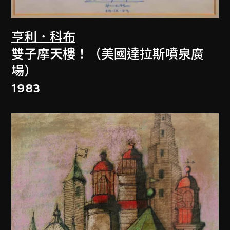
亨利．科布
雙子摩天樓！（美國達拉斯噴泉廣
場）
1983