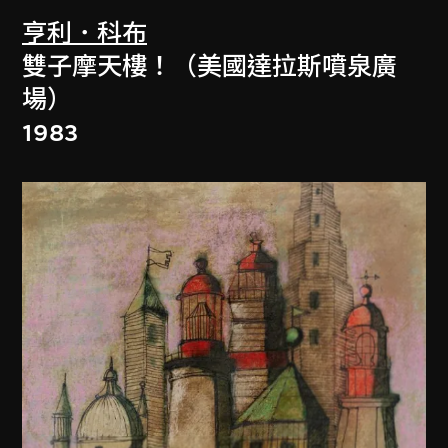
亨利．科布
雙子摩天樓！（美國達拉斯噴泉廣
場）
1983