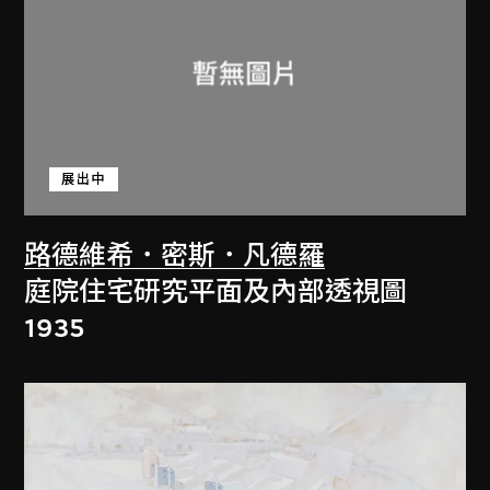
展出中
路德維希．密斯．凡德羅
庭院住宅研究平面及內部透視圖
1935