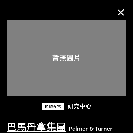
M+藏品
進一步篩選
搜索
關於M+藏品
研究中心
預約閱覽
探索世界頂級的二十及二十一世紀視覺
文化藏品。
巴馬丹拿集團
Palmer & Turner