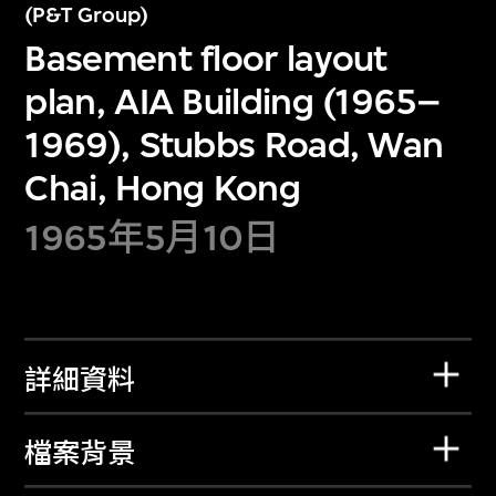
(P&T Group)
Basement floor layout
plan, AIA Building (1965–
1969), Stubbs Road, Wan
Chai, Hong Kong
1965年5月10日
詳細資料
檔案背景