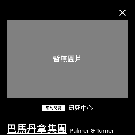
M+藏品
進一步篩選
搜索
關於M+藏品
研究中心
預約閱覽
探索世界頂級的二十及二十一世紀視覺
文化藏品。
巴馬丹拿集團
Palmer & Turner