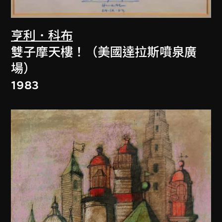
亨利．科布
雙子摩天樓！（美國達拉斯噴泉廣
場）
1983