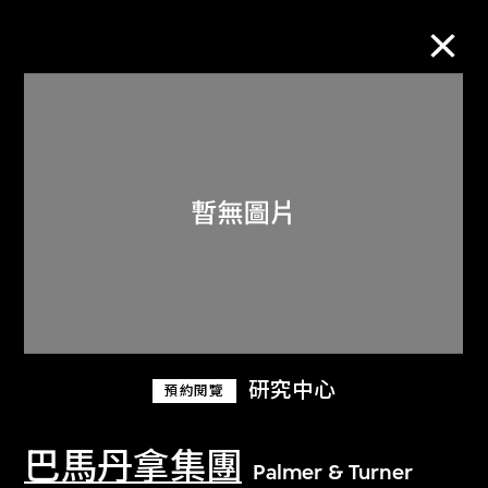
M+藏品
進一步篩選
搜索
關於M+藏品
研究中心
預約閱覽
探索世界頂級的二十及二十一世紀視覺
文化藏品。
巴馬丹拿集團
Palmer & Turner