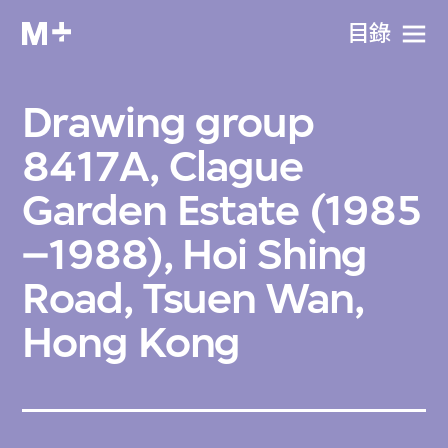
目​錄
Drawing group
8417A, Clague
Garden Estate (1985
–1988), Hoi Shing
Road, Tsuen Wan,
Hong Kong