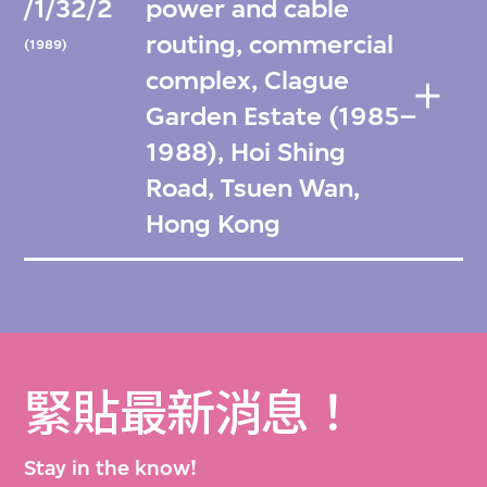
/1/32/2
power and cable
routing, commercial
(1989)
complex, Clague
Garden Estate (1985–
1988), Hoi Shing
Road, Tsuen Wan,
Hong Kong
緊貼最新消息！
Stay in the know!