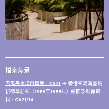
檔案背景
巴馬丹拿項目檔案，CA71
香港荃灣海盛路
祈德尊新邨（1985至1988年）繪圖及影像資
料，CA71/14