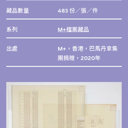
藏品數量
483 份／張／件
系列
M+檔案藏品
出處
M+，香港，巴馬丹拿集
團捐贈，2020年