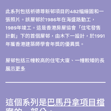
此系列包括祈德尊新邨項目的482幅繪圖和一
張照片。該屋邨於1986年在海盛路動工，
1989年竣工。這是香港房屋協會「住宅發售
計劃」下的首個屋邨，由木下一設計，於1991
年獲香港建築師學會年獎的優異獎。
屋邨包括三幢較高的住宅大廈、一幢較矮的長
者住宅大廈、一座商場、一所幼稚園暨托兒
展示更多
所，以及一個休憩庭園。該屋邨的特色是，較
高的住宅大廈有三類型大堂，包括窄大堂、闊
大堂及非大堂。每三層有一個電梯大堂，這表
這個系列是
巴馬丹拿項目檔
示並非所有樓層都設電梯。不同的大堂令大廈
可以獲得天然採光和增強通風。電梯大堂的設