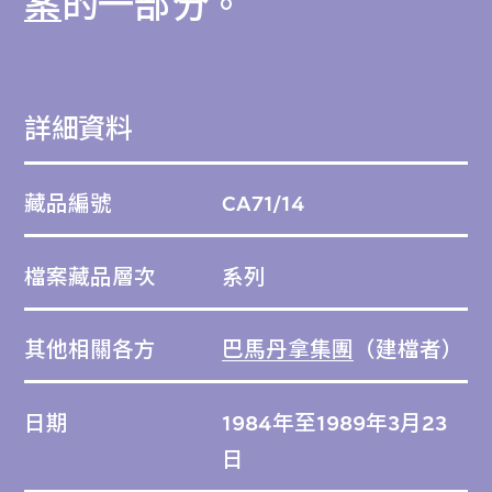
案
的一部分。
計亦方便居民聚集，建立連繫。多用途的商場
設有商店和服務設施，令屋邨自給自足。
詳細資料
巴馬丹拿項目編號：1610。
藏品編號
CA71/14
檔案藏品層次
系列
其他相關各方
巴馬丹拿集團
（建檔者）
日期
1984年至1989年3月23
日