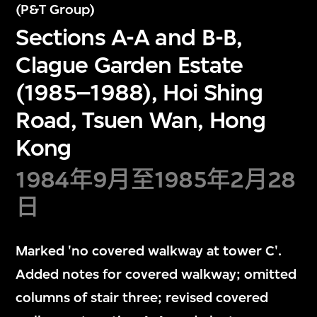
(P&T Group)
Sections A-A and B-B,
Clague Garden Estate
(1985–1988), Hoi Shing
Road, Tsuen Wan, Hong
Kong
1984年9月至1985年2月28
日
Marked 'no covered walkway at tower C'.
Added notes for covered walkway; omitted
columns of stair three; revised covered