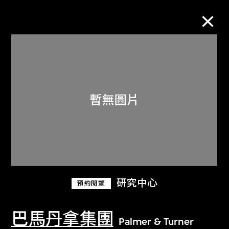
M+藏品
進一步篩選
搜索
關於M+藏品
研究中心
預約閱覽
探索世界頂級的二十及二十一世紀視覺
文化藏品。
巴馬丹拿集團
Palmer & Turner