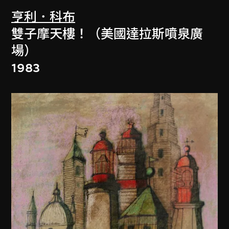
亨利．科布
雙子摩天樓！（美國達拉斯噴泉廣
場）
1983