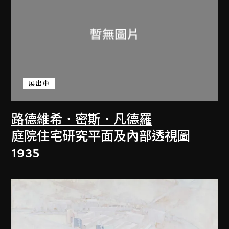
展出中
路德維希．密斯．凡德羅
庭院住宅研究平面及內部透視圖
1935