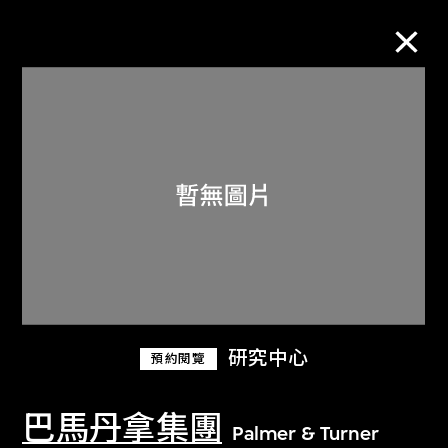
M+藏品
進一步篩選
搜索
關於M+藏品
研究中心
預約閱覽
探索世界頂級的二十及二十一世紀視覺
文化藏品。
巴馬丹拿集團
Palmer & Turner