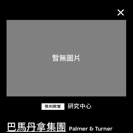
M+藏品
進一步篩選
搜索
關於M+藏品
研究中心
預約閱覽
探索世界頂級的二十及二十一世紀視覺
文化藏品。
巴馬丹拿集團
Palmer & Turner