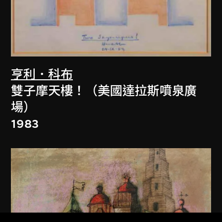
亨利．科布
雙子摩天樓！（美國達拉斯噴泉廣
場）
1983