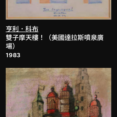
亨利．科布
雙子摩天樓！（美國達拉斯噴泉廣
場）
1983