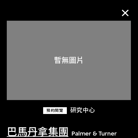
M+藏品
進一步篩選
搜索
關於M+藏品
研究中心
預約閱覽
探索世界頂級的二十及二十一世紀視覺
文化藏品。
巴馬丹拿集團
Palmer & Turner