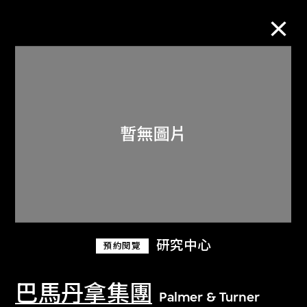
M+藏品
進一步篩選
搜索
關於M+藏品
研究中心
預約閱覽
探索世界頂級的二十及二十一世紀視覺
文化藏品。
巴馬丹拿集團
Palmer & Turner