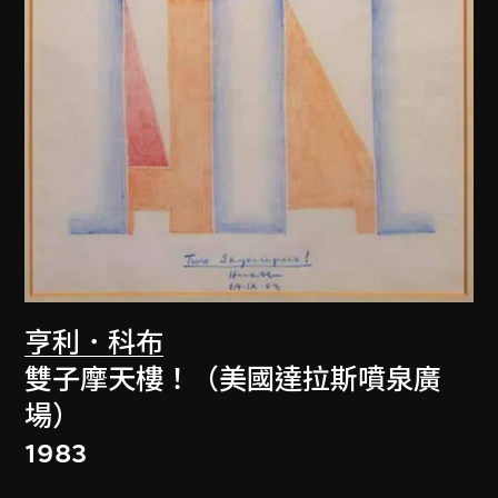
亨利．科布
雙子摩天樓！（美國達拉斯噴泉廣
場）
1983