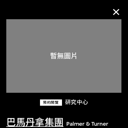
M+藏品
進一步篩選
搜索
關於M+藏品
研究中心
預約閱覽
探索世界頂級的二十及二十一世紀視覺
文化藏品。
巴馬丹拿集團
Palmer & Turner