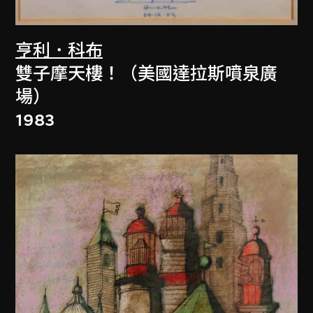
亨利．科布
雙子摩天樓！（美國達拉斯噴泉廣
場）
1983