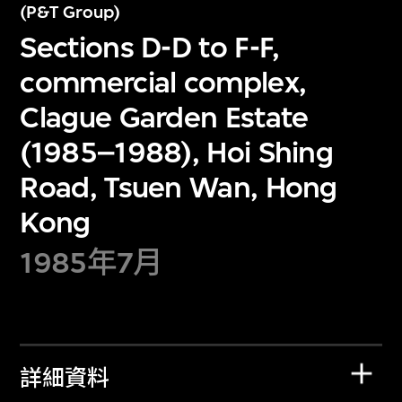
(P&T Group)
Sections D-D to F-F,
commercial complex,
Clague Garden Estate
(1985–1988), Hoi Shing
Road, Tsuen Wan, Hong
Kong
1985年7月
詳細資料