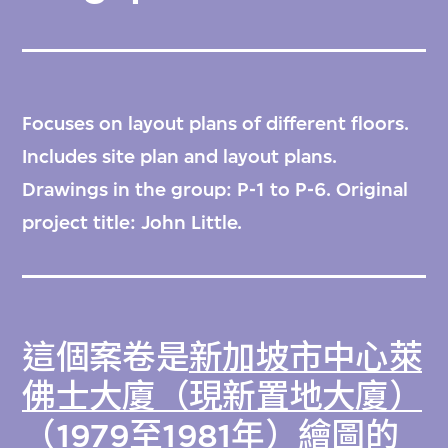
Focuses on layout plans of different floors.
Includes site plan and layout plans.
Drawings in the group: P-1 to P-6. Original
project title: John Little.
這個案卷是
新加坡市中心萊
佛士大廈（現新置地大廈）
（1979至1981年）繪圖
的