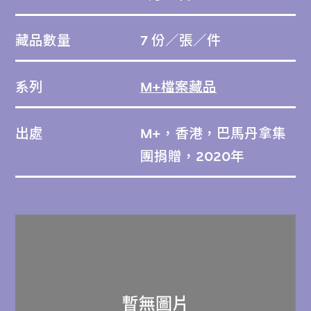
藏品數量
7 份／張／件
系列
M+檔案藏品
出處
M+，香港，巴馬丹拿集
團捐贈，2020年