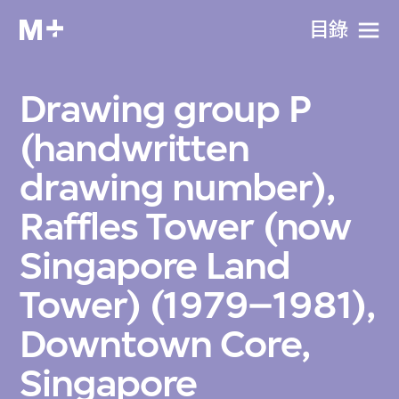
目​錄
Drawing group P
(handwritten
drawing number),
Raffles Tower (now
Singapore Land
Tower) (1979–1981),
Downtown Core,
Singapore