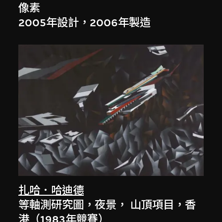
像素
2005年設計，2006年製造
扎哈．哈迪德
等軸測研究圖，夜景， 山頂項目，香
港（1983年競賽）