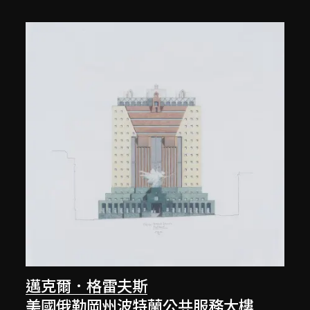
邁克爾．格雷夫斯
美國俄勒岡州波特蘭公共服務大樓