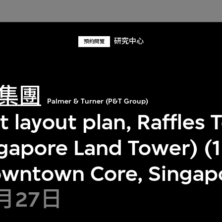
研究中心
預約閱覽
集團
Palmer & Turner (P&T Group)
 layout plan, Raffles 
gapore Land Tower) (
owntown Core, Singap
6月27日