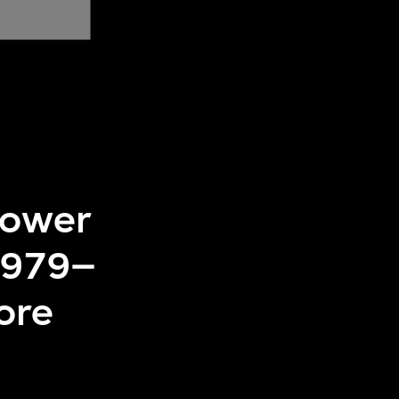
Tower
1979–
ore