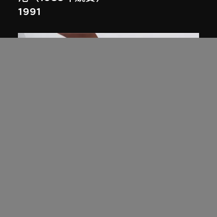
1991
展出中
扎哈．哈迪德
庭院日景，山頂項目，香港（1983年
競賽）
1983/2012