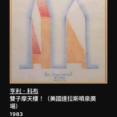
亨利．科布
雙子摩天樓！（美國達拉斯噴泉廣
場）
1983