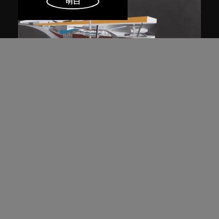
明白
展出中
扎哈．哈迪德
斜坡入口／坡度入口，夜景，山頂項
目，香港（1983年競賽）
1983/2012