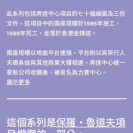
此系列包括奔達中心項目的七十幅繪圖及三份
文件。這項目中的兩座塔樓於1986年施工，
1988年完工，坐落於香港金鐘道。
兩座塔樓以地面平台連接，平台則以高架行人
天橋系統與其他商業大樓相連。奔達中心被一
家新公司收購後，被易名為力寶中心。
展示更多
此系列中的藏品大部分是闡釋平台設計細節的
草圖，包括玻璃頂篷、升降機、花崗岩瀑布造
景及天橋等。其餘是示意圖，展示雙塔樓的其
這個系列是
保羅‧魯道夫項
他設計選項。相關文件包括保羅‧魯道夫研究
的註釋及他寫給邦典置地的信件。