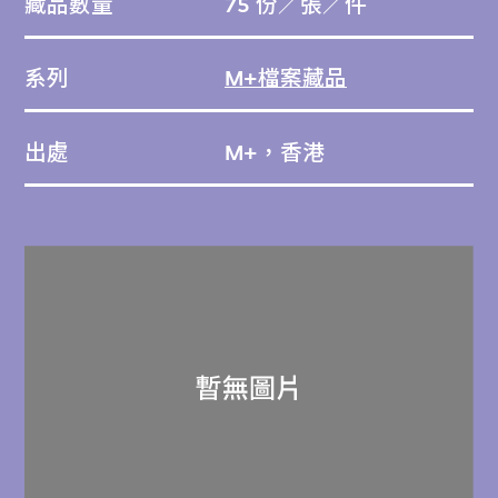
藏品數量
75 份／張／件
系列
M+檔案藏品
出處
M+，香港