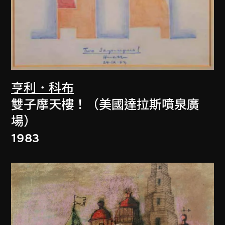
亨利．科布
雙子摩天樓！（美國達拉斯噴泉廣
場）
1983