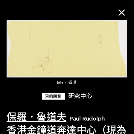
M+藏品
進一步篩選
搜索
M+，香港
關於M+藏品
研究中心
預約閱覽
探索世界頂級的二十及二十一世紀視覺
保羅．魯道夫
Paul Rudolph
文化藏品。
香港金鐘道奔達中心（現為