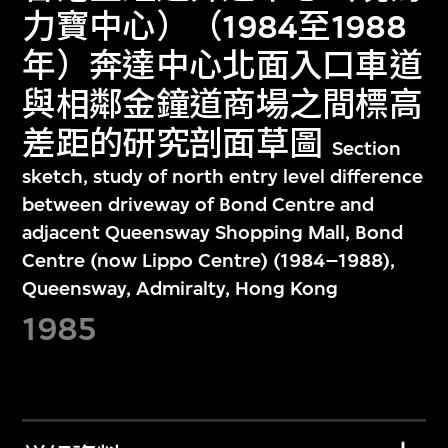
力寶中心）（1984至1988
年）奔達中心北面入口車道
與相鄰金鐘道商場之間標高
差距的研究剖面草圖
Section
sketch, study of north entry level difference
between driveway of Bond Centre and
adjacent Queensway Shopping Mall, Bond
Centre (now Lippo Centre) (1984–1988),
Queensway, Admiralty, Hong Kong
1985