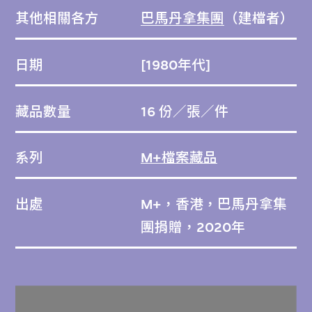
其他相關各方
巴馬丹拿集團
（建檔者）
日期
[1980年代]
藏品數量
16 份／張／件
系列
M+檔案藏品
出處
M+，香港，巴馬丹拿集
團捐贈，2020年