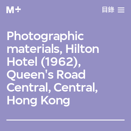
目​錄
Photographic
materials, Hilton
Hotel (1962),
Queen's Road
Central, Central,
Hong Kong