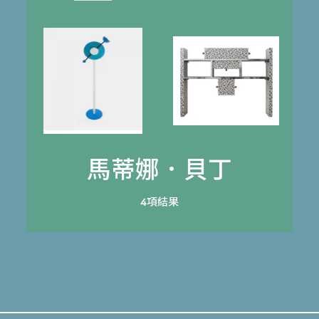
馬蒂娜．貝丁
4項結果