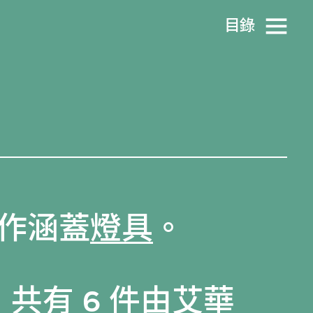
目​錄
作涵蓋
燈具
。
，共有 6 件由艾華