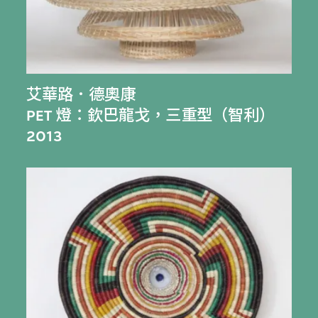
艾華路．德奧康
PET 燈：欽巴龍戈，三重型（智利）
2013