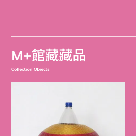
M+館藏藏品
Collection Objects