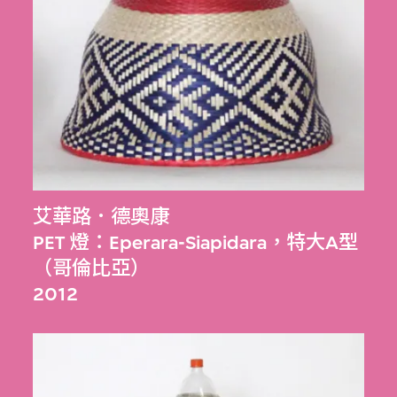
艾華路．德奧康
PET 燈：Eperara-Siapidara，特大A型
（哥倫比亞）
2012