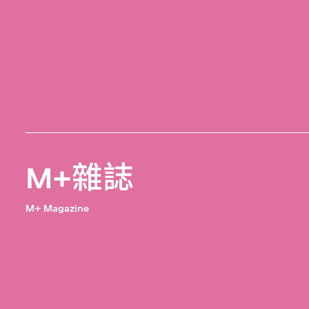
M+雜誌
M+ Magazine