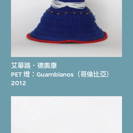
艾華路．德奧康
PET 燈：Guambianos（哥倫比亞）
2012