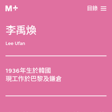
目​錄
李禹煥
Lee Ufan
1936年生於韓國
現工作於巴黎及鎌倉