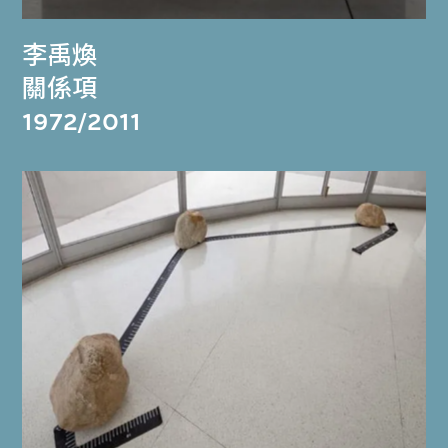
李禹煥
關係項
1972/2011