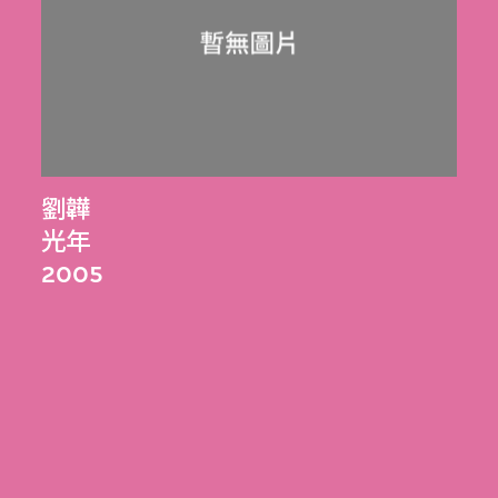
劉韡
光年
2005