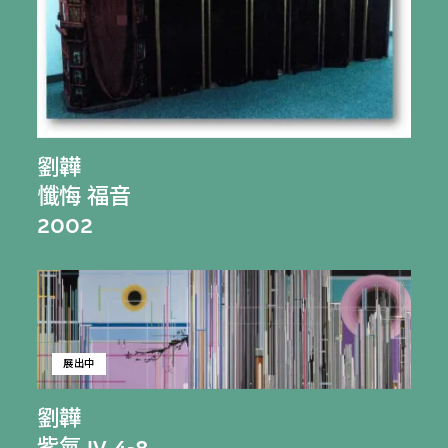
劉韡
懺悔 福音
2002
展出中
劉韡
紫氣 IV 4-8