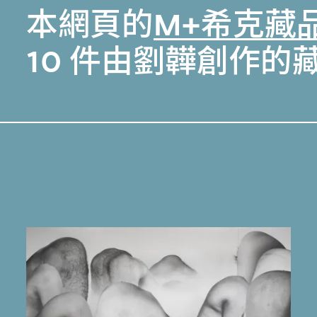
本網頁的
M+希克藏
10 件由劉韡創作的