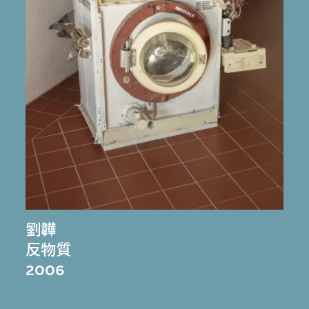
劉韡
反物質
2006