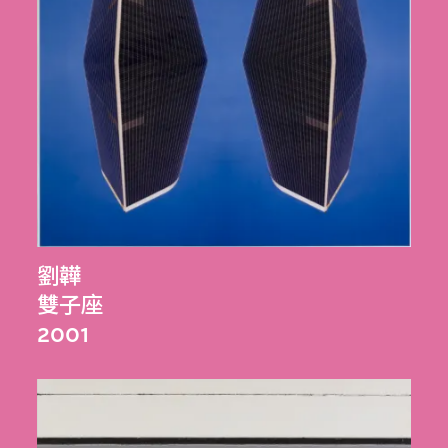
劉韡
雙子座
2001