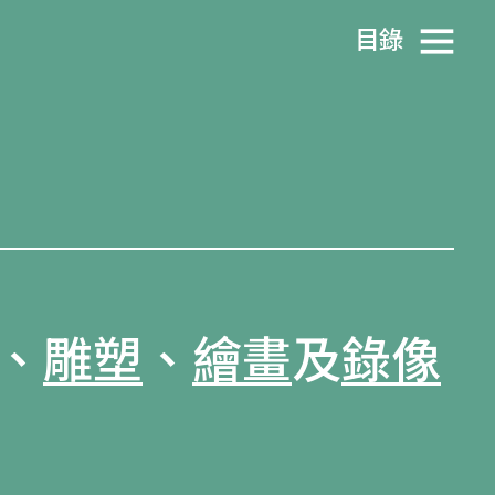
目​錄
、
雕塑
、
繪畫
及
錄像