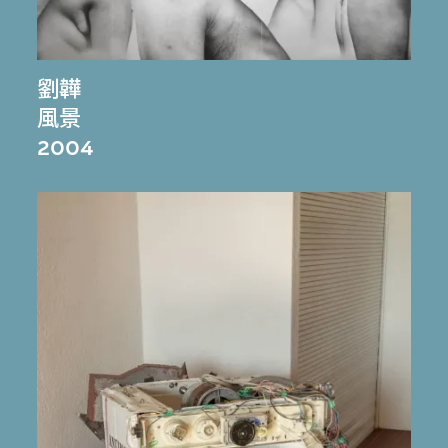
劉韡
風景
2004