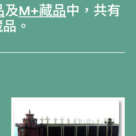
品
及
M+藏品
中，共有
藏品。