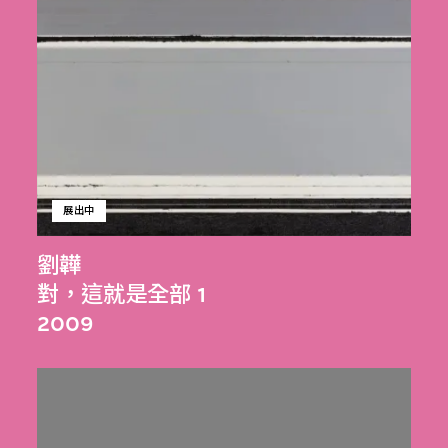
展出中
劉韡
對，這就是全部 1
2009