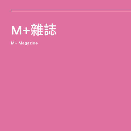
M+雜誌
M+ Magazine