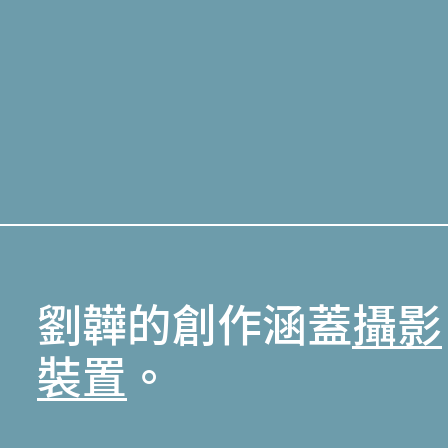
劉韡的創作涵蓋
攝影
裝置
。