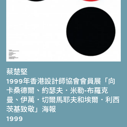
蔡楚堅
1999年香港設計師協會會員展「向
卡桑德爾、約瑟夫．米勒-布羅克
曼、伊萬．切爾馬耶夫和埃爾．利西
茨基致敬」海報
1999