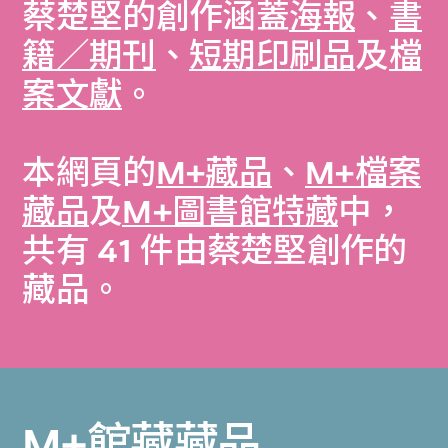
蔡楚堅的創作涵蓋
海報
、
書
籍／期刊
、
短期印刷品
及
檔
案文獻
。
本網頁的
M+藏品
、
M+檔案
藏品
及
M+圖書館特藏
中，
共有 41 件由蔡楚堅創作的
藏品。
M+館藏藏品