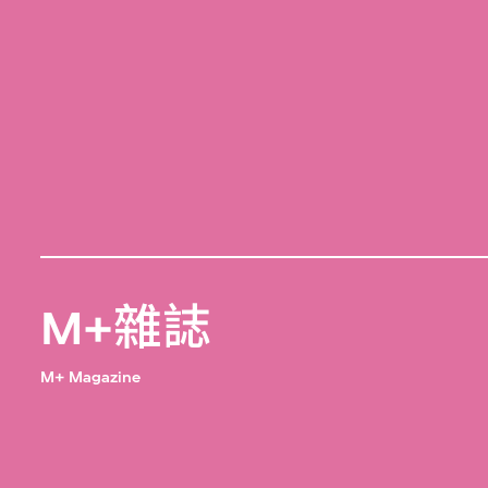
M+雜誌
M+ Magazine