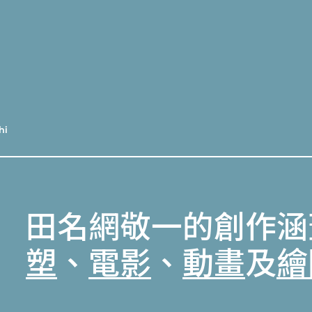
hi
田名網敬一的創作涵
塑
、
電影
、
動畫
及
繪