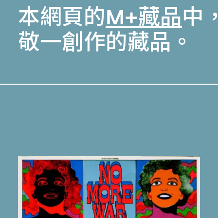
本網頁的
M+藏品
中
敬一創作的藏品。