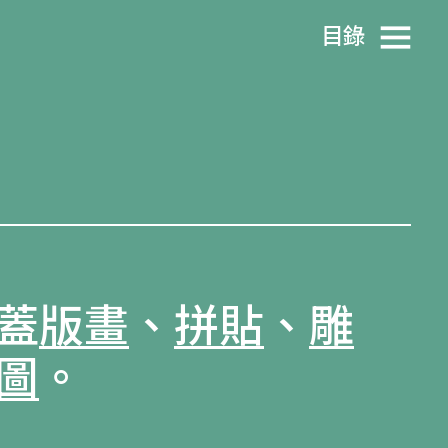
目​錄
蓋
版畫
、
拼貼
、
雕
圖
。