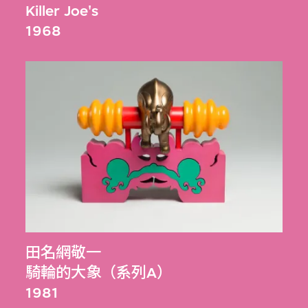
Killer Joe's
1968
田名網敬一
騎輪的大象（系列A）
1981