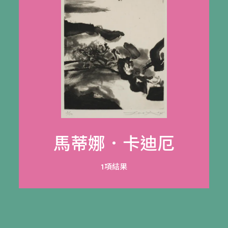
馬蒂娜．卡迪厄
1項結果