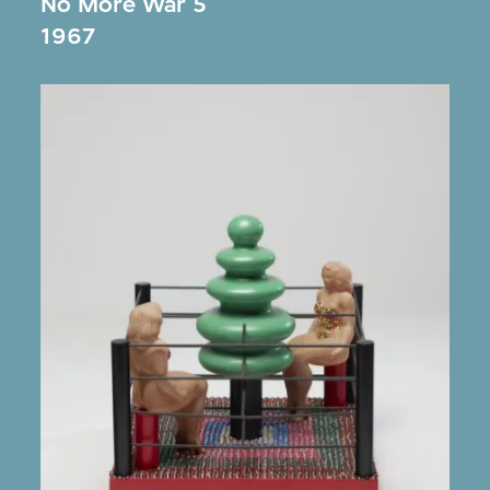
No More War 5
1967