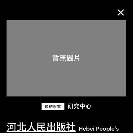
M+藏品
進一步篩選
搜索
關於M+藏品
研究中心
預約閱覽
探索世界頂級的二十及二十一世紀視覺
文化藏品。
河北人民出版社
Hebei People's