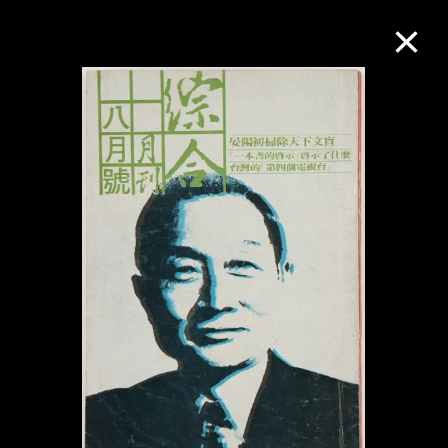
M+藏品
進一步篩選
搜索
關於M+藏品
探索世界頂級的二十及二十一世紀視覺
文化藏品。