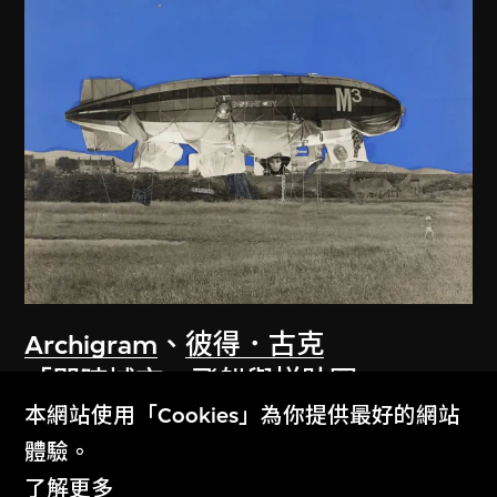
Archigram
、
彼得．古克
「即時城市」飛船與拼貼圖
本網站使用「Cookies」為你提供最好的網站
1968
體驗。
了解更多