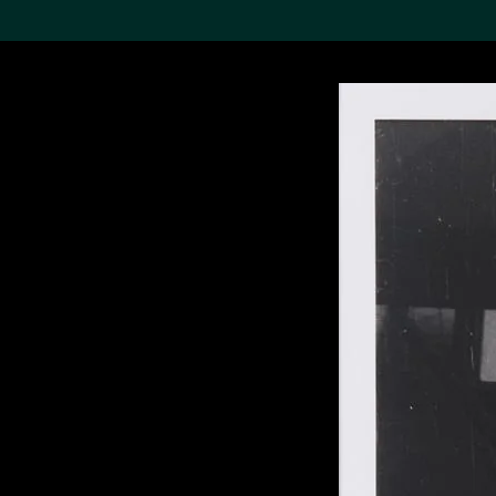
搜索M+藏品
Sea
19,052項結果
進一步篩選
關於M+藏品
探索世界頂級的二十及二十
一世紀視覺文化藏品。