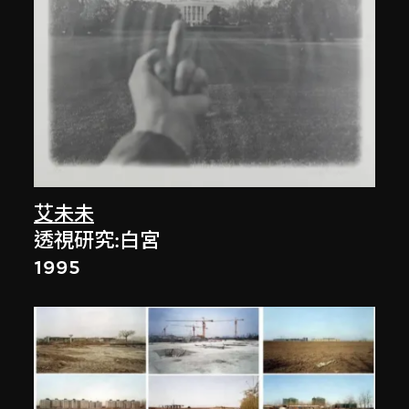
艾未未
透視研究:白宮
1995