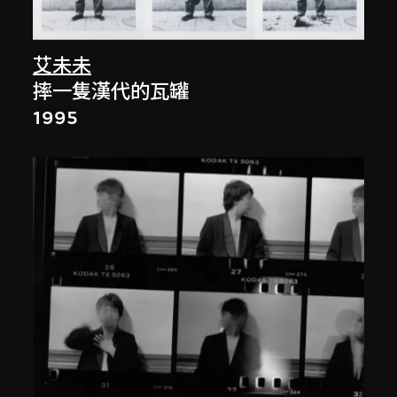
艾未未
摔一隻漢代的瓦罐
1995