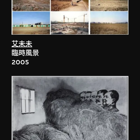
艾未未
臨時風景
2005