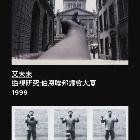
艾未未
透視研究:伯恩聯邦議會大廈
1999