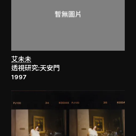
艾未未
透視研究:天安門
1997