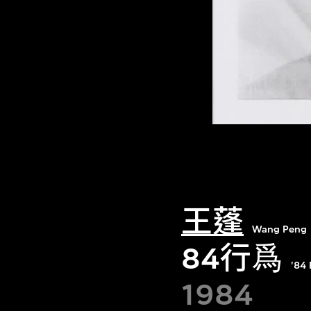
王蓬
Wang Peng
84行爲
'84
1984