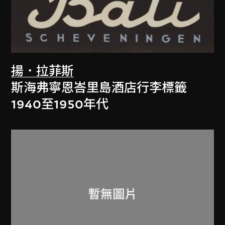
揚．拉菲斯
斯海弗寧恩峇里島酒店行李標籤
1940至1950年代