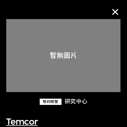
M+藏品
進一步篩選
搜索
關於M+藏品
研究中心
預約閱覽
探索世界頂級的二十及二十一世紀視覺
文化藏品。
Temcor