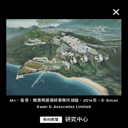
M+藏品
進一步篩選
搜索
關於M+藏品
M+，香港，關善明建築師事務所捐贈，2014年，© Simon
探索世界頂級的二十及二十一世紀視覺
Kwan & Associates Limited
文化藏品。
研究中心
預約閱覽