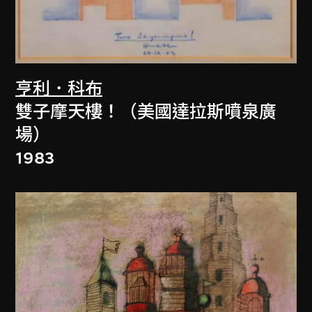
亨利．科布
雙子摩天樓！（美國達拉斯噴泉廣
場）
1983