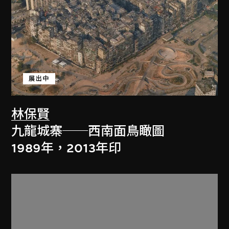
展出中
林保賢
九龍城寨──西南面鳥瞰圖
1989年，2013年印