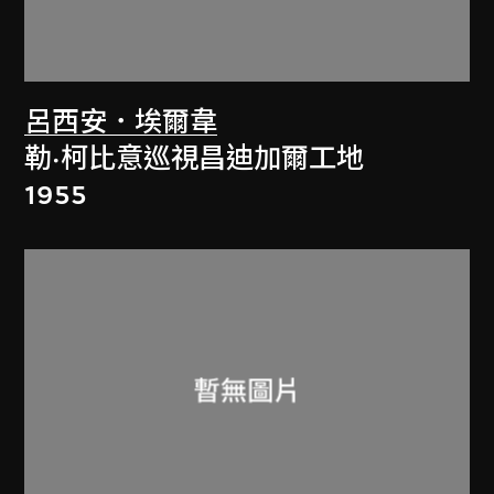
呂西安．埃爾韋
勒·柯比意巡視昌迪加爾工地
1955