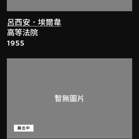
呂西安．埃爾韋
高等法院
1955
展出中