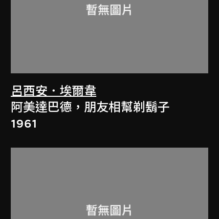
呂西安．埃爾韋
阿美達巴德，朋友相幫剃鬍子
1961