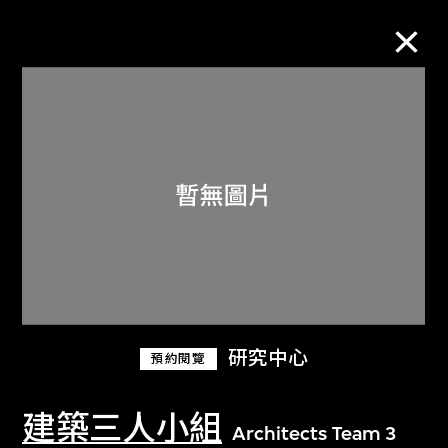
M+藏品
進一步篩選
搜索
關於M+藏品
研究中心
預約閱覽
探索世界頂級的二十及二十一世紀視覺
文化藏品。
建築三人小組
Architects Team 3