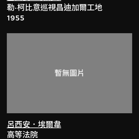
勒·柯比意巡視昌迪加爾工地
1955
呂西安．埃爾韋
高等法院