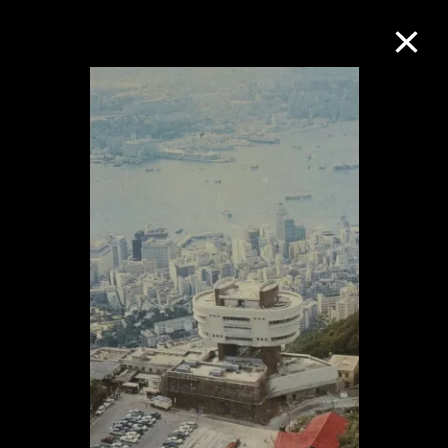
M+藏品
進一步篩選
搜索
關於M+藏品
探索世界頂級的二十及二十一世紀視覺
文化藏品。