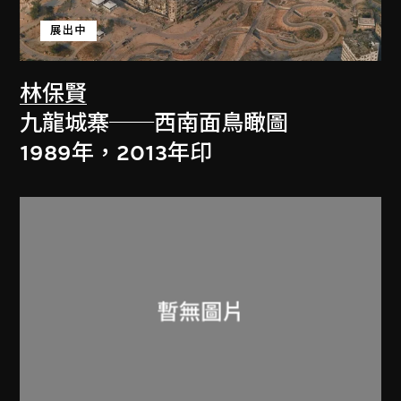
展出中
林保賢
九龍城寨──西南面鳥瞰圖
1989年，2013年印