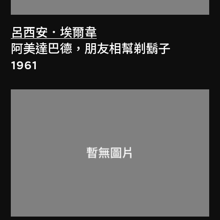
呂西安．埃爾韋
阿美達巴德，朋友相幫剃鬍子
1961